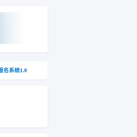
名系统1.0