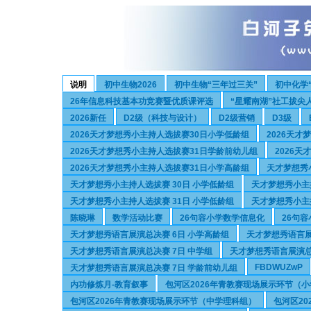
说明
初中生物2026
初中生物“三年过三关”
初中化学
26年信息科技基本功竞赛暨优质课评选
“星耀南湖”社工拔尖
2026新任
D2级（科技与设计）
D2级营销
D3级
2026天才梦想秀小主持人选拔赛30日小学低龄组
2026天
2026天才梦想秀小主持人选拔赛31日学龄前幼儿组
2026
2026天才梦想秀小主持人选拔赛31日小学高龄组
天才梦想秀
天才梦想秀小主持人选拔赛 30日 小学低龄组
天才梦想秀小主持
天才梦想秀小主持人选拔赛 31日 小学低龄组
天才梦想秀小主持
陈晓琳
数学活动比赛
26句容小学数学信息化
26句
天才梦想秀语言展演总决赛 6日 小学高龄组
天才梦想秀语言展
天才梦想秀语言展演总决赛 7日 中学组
天才梦想秀语言展演总
FBDWUZwP
天才梦想秀语言展演总决赛 7日 学龄前幼儿组
内功修炼月-教育叙事
包河区2026年青教赛现场展示环节（
包河区2026年青教赛现场展示环节（中学理科组）
包河区2