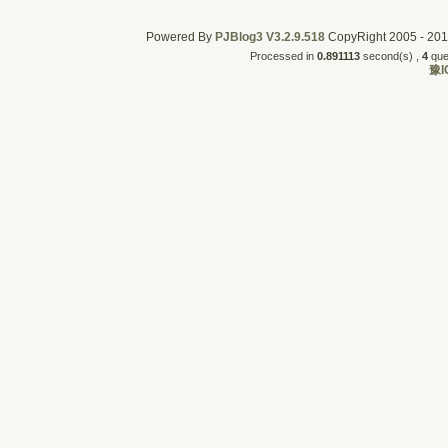
Powered By
PJBlog3
V3.2.9.518
CopyRight 2005 - 2011
Processed in
0.891113
second(s) , 
4
quer
豫I