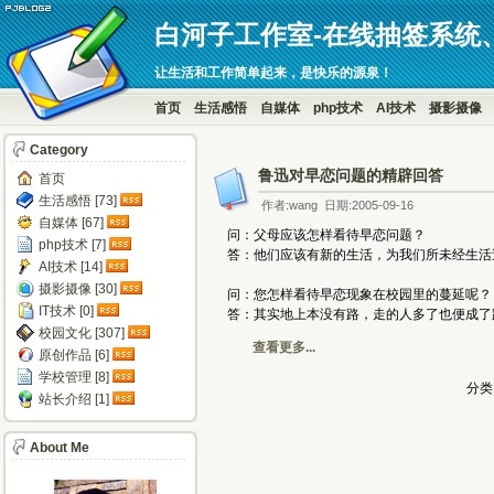
白河子工作室-在线抽签系统
让生活和工作简单起来，是快乐的源泉！
首页
生活感悟
自媒体
php技术
AI技术
摄影摄像
Category
鲁迅对早恋问题的精辟回答
首页
生活感悟 [73]
作者:wang 日期:2005-09-16
自媒体 [67]
问：父母应该怎样看待早恋问题？
php技术 [7]
答：他们应该有新的生活，为我们所未经生活
AI技术 [14]
摄影摄像 [30]
问：您怎样看待早恋现象在校园里的蔓延呢？
IT技术 [0]
答：其实地上本没有路，走的人多了也便成了
校园文化 [307]
查看更多...
原创作品 [6]
学校管理 [8]
分类
站长介绍 [1]
About Me