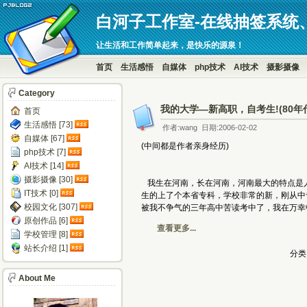
白河子工作室-在线抽签系统
让生活和工作简单起来，是快乐的源泉！
首页
生活感悟
自媒体
php技术
AI技术
摄影摄像
Category
我的大学—新高职，自考生!(80年
首页
生活感悟 [73]
作者:wang 日期:2006-02-02
自媒体 [67]
(中间都是作者亲身经历)
php技术 [7]
AI技术 [14]
摄影摄像 [30]
我生在河南，长在河南，河南最大的特点是
IT技术 [0]
生的上了个本省专科，学校非常的新，刚从中
校园文化 [307]
被我不争气的三年高中苦读考中了，我在万幸
原创作品 [6]
查看更多...
学校管理 [8]
站长介绍 [1]
分类
About Me