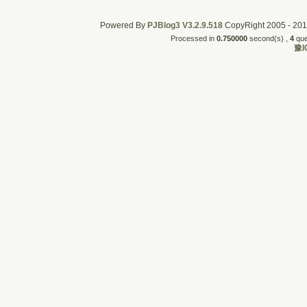
Powered By
PJBlog3
V3.2.9.518
CopyRight 2005 - 2011
Processed in
0.750000
second(s) , 
4
quer
豫I