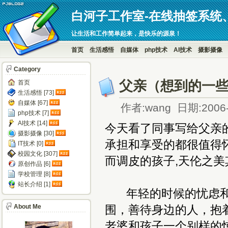
白河子工作室-在线抽签系统
让生活和工作简单起来，是快乐的源泉！
首页
生活感悟
自媒体
php技术
AI技术
摄影摄像
Category
父亲（想到的一
首页
生活感悟 [73]
自媒体 [67]
作者:wang 日期:2006-
php技术 [7]
AI技术 [14]
今天看了同事写给父亲的
摄影摄像 [30]
承担和享受的都很值得怀
IT技术 [0]
校园文化 [307]
而调皮的孩子,天伦之美
原创作品 [6]
学校管理 [8]
站长介绍 [1]
年轻的时候的忧虑和
About Me
围，善待身边的人，抱
老婆和孩子一个别样的