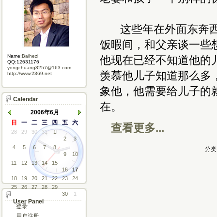
这些年在外面东奔西
饭暇间，和父亲谈一些
Name:
Baihezi
他现在已经不知道他的
QQ:12631176
yongchuang8257@163.com
羡慕他儿子知道那么多
http://www.2369.net
象他，他需要给儿子的
Calendar
在。
2006年6月
日
一
二
三
四
五
六
查看更多...
28
29
30
31
1
2
3
4
5
6
7
8
分类
9
10
11
12
13
14
15
16
17
18
19
20
21
22
23
24
25
26
27
28
29
30
1
User Panel
登录
用户注册