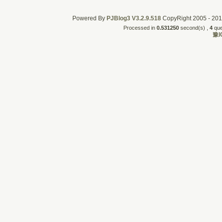
Powered By
PJBlog3
V3.2.9.518
CopyRight 2005 - 2011
Processed in
0.531250
second(s) , 
4
quer
豫I