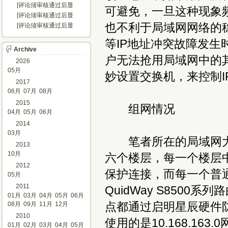
示...]
[评论须审核通过后显
可避免，一旦这种现象
示...]
[评论须审核通过后显
示...]
也不利于局域网网络的
[评论须审核通过后显
示...]
等IP地址冲突故障发
Archive
户无法抢用局域网中的其
2026
05月
妙设置交换机，来控制I
2017
06月
07月
08月
2015
组网情况
04月
05月
06月
2014
03月
笔者所在的局域网大约
2013
10月
六个楼层，每一个楼层中
2012
保护连接，而每一个普通
05月
2011
QuidWay S850
01月
03月
04月
05月
06月
点都通过启明星辰硬件防火
08月
09月
11月
12月
2010
使用的是10.168.16
01月
02月
03月
04月
05月