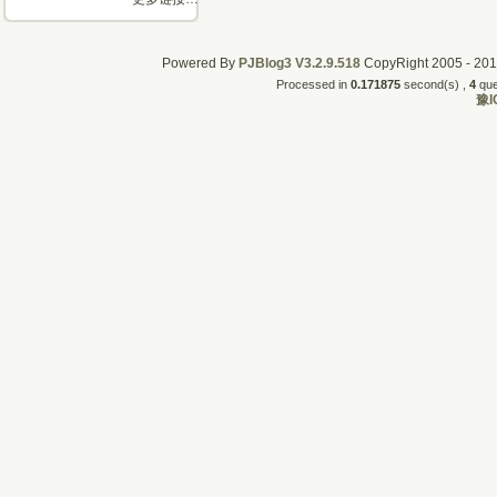
Powered By
PJBlog3
V3.2.9.518
CopyRight 2005 - 2011
Processed in
0.171875
second(s) , 
4
quer
豫I