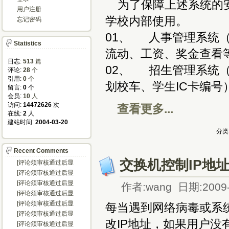
为了保障上述系统的安
用户注册
学校内部使用。
忘记密码
01、 人事管理系统
Statistics
流动、工资、奖金查看
日志:
513
篇
02、 招生管理系统
评论: 
28
个
引用: 
0
个
划校车、学生IC卡编号
留言: 
0
个
会员: 
10
人
访问: 
14472626
次
查看更多...
在线: 
2
人
建站时间: 
2004-03-20
分类
Recent Comments
交换机控制IP地
[评论须审核通过后显
示...]
[评论须审核通过后显
示...]
[评论须审核通过后显
作者:wang 日期:2009-
示...]
[评论须审核通过后显
示...]
[评论须审核通过后显
每当遇到网络病毒或系
示...]
[评论须审核通过后显
改IP地址，如果用户没
示...]
[评论须审核通过后显