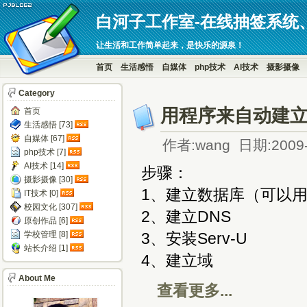
白河子工作室-在线抽签系统
让生活和工作简单起来，是快乐的源泉！
首页
生活感悟
自媒体
php技术
AI技术
摄影摄像
Category
用程序来自动建立F
首页
生活感悟 [73]
自媒体 [67]
作者:wang 日期:2009-
php技术 [7]
AI技术 [14]
步骤：
摄影摄像 [30]
1、建立数据库（可以用任
IT技术 [0]
校园文化 [307]
2、建立DNS
原创作品 [6]
学校管理 [8]
3、安装Serv-U
站长介绍 [1]
4、建立域
About Me
查看更多...