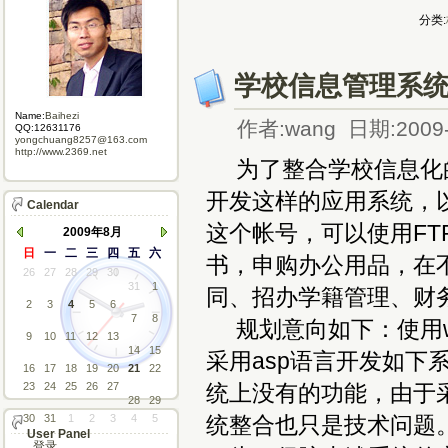
分类:
学校信息管理系
Name:
Baihezi
作者:wang 日期:2009-
QQ:12631176
yongchuang8257@163.com
http://www.2369.net
为了整合学校信息化的
开发这样的应用系统，以
Calendar
这个帐号，可以使用FT
2009年8月
日
一
二
三
四
五
六
书，申购办公用品，在
26
27
28
29
30
31
1
同、招办学籍管理、财
2
3
4
5
6
7
8
规划意向如下：使用win2
9
10
11
12
13
14
15
采用asp语言开发如下
16
17
18
19
20
21
22
23
24
25
26
27
统上没有的功能，由于采
28
29
30
31
1
2
3
4
5
统整合也只是技术问题
User Panel
登录