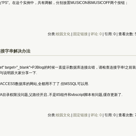
PS”。在这个实例中，共有两帧，分别放置MUSICON和MUSICOFF两个按钮；
分类:
校园文化
| 
固定链接
| 
评论: 0
| 引用: 0 | 查看次数: 5
连接字串解决办法
.net" target="_blank">PJBlog的时候一直提示数据库连接出错，请检查连接
与说明跟大家分享一下.
CCESS数据库的网站,全都用不了了.但MSSQL可以用.
A目录权限没问题,父路径开启..不是IIS组件和vbscript脚本有问题,缓存更新了.
分类:
校园文化
| 
固定链接
| 
评论: 0
| 引用: 0 | 查看次数: 7