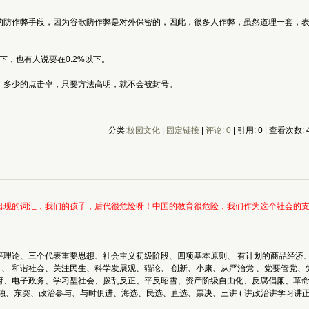
的防作弊手段，因为谷歌防作弊是对外保密的，因此，很多人作弊，虽然道理一套，
下，也有人说要在0.2%以下。
，多少的点击率，只要方法高明，就不会被封号。
分类:
校园文化
| 
固定链接
| 
评论: 0
| 引用: 0 | 查看次数: 4
出现的词汇，我们的孩子，后代很危险呀！中国的教育很危险，我们作为这个社会的
论、三个代表重要思想、社会主义初级阶段、四项基本原则、 有计划的商品经济、社会主
放 、 和谐社会、关注民生、科学发展观、猫论、 创新、小康、从严治党 、党要管
府、电子政务、学习型社会、拨乱反正、平反昭雪、资产阶级自由化、反腐倡廉、革
独、东突、政治参与、与时俱进、海选、民选、直选、票决、三讲 ( 讲政治讲学习讲正