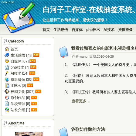
白河子工作室-在线抽签系统
让生活和工作简单起来，是快乐的源泉！
首页
生活感悟
自媒体
php技术
AI技术
摄影摄像
Category
我看过和喜欢的电影和电视剧排名
首页
生活感悟 [73]
作者:wang 日期:2010-04-29
自媒体 [67]
1、《乱世佳人》 一个美国女人的奋斗史
php技术 [7]
AI技术 [14]
2、《阿信》 激励无数日本人和中国女人
摄影摄像 [30]
功更重要的。
IT技术 [0]
校园文化 [307]
3、《阿甘正传》教导所有的人要去宽容别
原创作品 [6]
查看更多...
学校管理 [8]
站长介绍 [1]
About Me
谷歌防作弊的方法