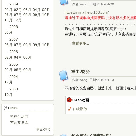
2009
作者:wang 日期:2010-04-20
01月
02月
03月
04月
05月
https://mima.help.163.com/
06月
07月
08月
09月
10月
请通过正规渠道找回密码，没有那么多的黑
11月
12月
。。。。。。。。。。。。。。。。。。。
2008
通过生日和密码提示问题/答案第一步：
03月
在通行证首页点击“忘记密码”，进入密码修
2007
查看更多...
06月
07月
08月
09月
10月
2006
02月
04月
06月
2005
01月
08月
09月
重生-蜕变
2004
作者:wang 日期:2010-04-13
12月
不痛苦的改变自己，创造未来，就面对着未
2003
10月
Flash动画
Links
在线播放
构林生活网
艾莉莱皮具
更多链接…
永不放弃《励志短片》