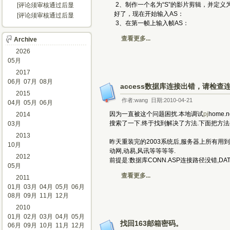
示...]
2、制作一个名为“S”的影片剪辑，并定义为“
[评论须审核通过后显
示...]
好了，现在开始输入AS：
[评论须审核通过后显
3、在第一帧上输入帧AS： 
示...]
查看更多...
Archive
2026
05月
2017
06月
07月
08月
access数据库连接出错，请检查
2015
作者:wang 日期:2010-04-21
04月
05月
06月
因为一直被这个问题困扰.本地调试
pj
home
2014
搜索了一下.终于找到解决了方法.下面把方法
03月
2013
昨天重装完的2003系统后,服务器上所有用到A
10月
动网,动易,风讯等等等等.
2012
前提是:数据库CONN.ASP连接路径没错,DAT
05月
查看更多...
2011
01月
03月
04月
05月
06月
08月
09月
11月
12月
2010
01月
02月
03月
04月
05月
找回163邮箱密码。
06月
09月
10月
11月
12月