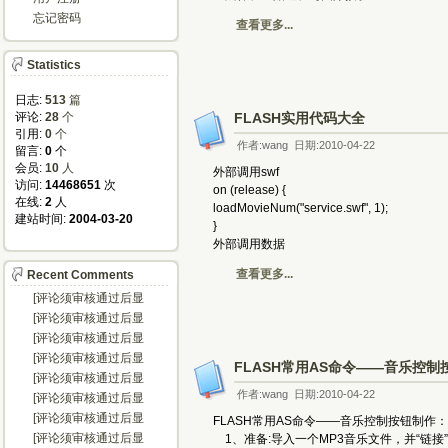
忘记密码
查看更多...
Statistics
日志:
513
篇
评论: 
28
个
FLASH实用代码大全
引用: 
0
个
作者:wang 日期:2010-04-22
留言: 
0
个
会员: 
10
人
外部调用swf
访问: 
14468651
次
on (release) {
在线: 
2
人
loadMovieNum("service.swf", 1);
建站时间: 
2004-03-20
}
外部调用数据
查看更多...
Recent Comments
[评论须审核通过后显
示...]
[评论须审核通过后显
示...]
[评论须审核通过后显
示...]
[评论须审核通过后显
FLASH常用AS命令——音乐控制
示...]
[评论须审核通过后显
示...]
作者:wang 日期:2010-04-22
[评论须审核通过后显
示...]
[评论须审核通过后显
FLASH常用AS命令——音乐控制按钮制作：
示...]
[评论须审核通过后显
1、准备:导入一个MP3音乐文件，并“链接”