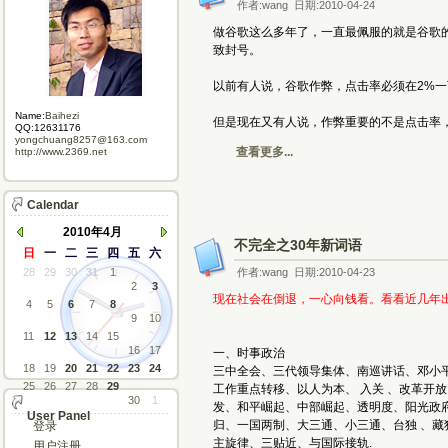
作者:wang 日期:2010-04-24
做谷歌这么多年了，一直最佩服的就是谷歌
致封号。
以前有人说，谷歌作弊，点击率必须在2%一
Name:
Baihezi
但是现在又有人说，作弊重要的不是点击率
QQ:12631176
yongchuang8257@163.com
查看更多...
http://www.2369.net
Calendar
2010年4月
不完全之30年新词语
日
一
二
三
四
五
六
28
29
30
31
1
作者:wang 日期:2010-04-23
2
3
现在社会在倒退，一心向钱看。看看近几年
4
5
6
7
8
9
10
11
12
13
14
15
16
17
一、时事政治
18
19
20
21
22
23
24
三中全会、三代领导集体、南巡讲话、邓小平理
25
26
27
28
29
工作重点转移、以人为本、 入关 、改革开
30
1
发、和平崛起、中部崛起、透明度、阳光政
User Panel
归、一国两制、大三通、小三通、台独 、藏
登录
主旋律、三贴近、与国际接轨.
用户注册