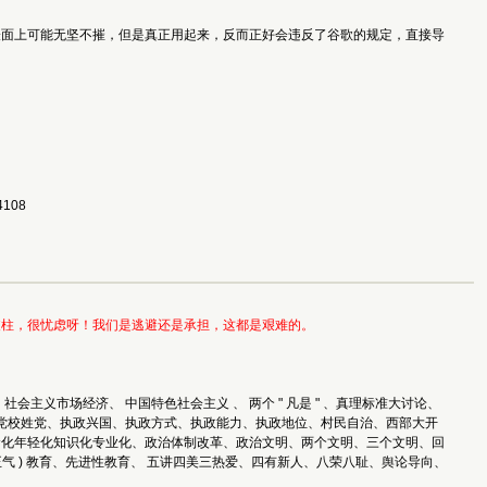
表面上可能无坚不摧，但是真正用起来，反而正好会违反了谷歌的规定，直接导
108 
支柱，很忧虑呀！我们是逃避还是承担，这都是艰难的。
义市场经济、 中国特色社会主义 、 两个 " 凡是 " 、真理标准大讨论、
党、党校姓党、执政兴国、执政方式、执政能力、执政地位、村民自治、西部大开
命化年轻化知识化专业化、政治体制改革、政治文明、两个文明、三个文明、回
气 ) 教育、先进性教育、 五讲四美三热爱、四有新人、八荣八耻、舆论导向、