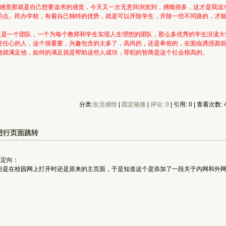
那就是自己想要追求的感觉，今天又一次无意间浏览到，感慨很多，这才是我追求
的点。民办学校，有着自己独特的优势，就是可以开除学生，开除一些不同路的，才
一个团队，一个为每个教师和学生实现人生理想的团队，那么多优秀的学生没读大学
责任心的人，这个很重要，兴趣包含的太多了，高尚的，还是卑俗的，在面临诱惑面
他就满足他，如何的满足就是帮助这些人成功，罪犯的智商是这个社会很高的。
分类:
生活感悟
| 
固定链接
| 
评论: 0
| 引用: 0 | 查看次数: 4
P进行页面跳转
重定向：
但是在校园网上打开时还是原来的主页面，于是知道这个是添加了一段关于内网和外网