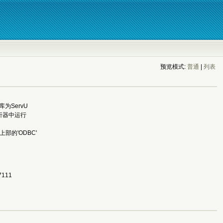
预览模式:
普通
| 
列表
为ServU
析器中运行
上部的'ODBC'
111 