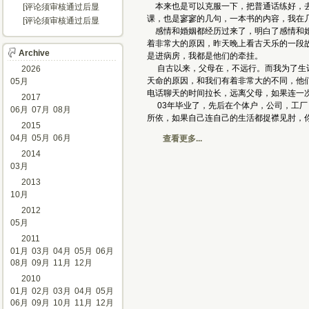
示...]
本来也是可以克服一下，把普通话练好，去
[评论须审核通过后显
示...]
课，也是寥寥的几句，一本书的内容，我在
[评论须审核通过后显
感情和婚姻都经历过来了，明白了感情和婚
示...]
着非常大的原因，昨天晚上看古天乐的一段
Archive
是进病房，我都是他们的牵挂。
自古以来，父母在，不远行。而我为了生计
2026
天命的原因，和我们有着非常大的不同，他
05月
电话聊天的时间拉长，远离父母，如果连一
2017
03年毕业了，先后在个体户，公司，工厂
06月
07月
08月
所依，如果自己连自己的生活都捉襟见肘，
2015
04月
05月
06月
查看更多...
2014
03月
2013
10月
2012
05月
2011
01月
03月
04月
05月
06月
08月
09月
11月
12月
2010
01月
02月
03月
04月
05月
06月
09月
10月
11月
12月