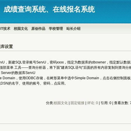
、成绩查询系统、在线报名系统
IT技术
校园文化
原创作品
学校管理
站长介绍
数据库设置
U，新建SQL登录账号ServU，密码xxxx，指定为数据库的dbowner，指定默认数据库
入顶部菜单 工具——查询分析器，将下面"建表SQL语句"后面的所有内容复制到查询分
erver的数据库ServU
域Simple Domain，使用ODBC存储，在树形菜单中选中Simple Domain，点击右侧控制面板
统DSN的名字、使用的账号、密码，点应用。
分类:
校园文化
| 
固定链接
| 
评论: 0
| 引用: 0 | 查看次数: 7