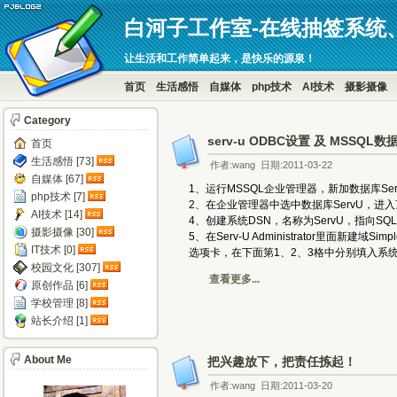
白河子工作室-在线抽签系统
让生活和工作简单起来，是快乐的源泉！
首页
生活感悟
自媒体
php技术
AI技术
摄影摄像
Category
serv-u ODBC设置 及 MSSQL
首页
生活感悟 [73]
作者:wang 日期:2011-03-22
自媒体 [67]
1、运行MSSQL企业管理器，新加数据库Serv
php技术 [7]
2、在企业管理器中选中数据库ServU，进
AI技术 [14]
4、创建系统DSN，名称为ServU，指向SQL S
摄影摄像 [30]
5、在Serv-U Administrator里面新建
IT技术 [0]
选项卡，在下面第1、2、3格中分别填入系
校园文化 [307]
查看更多...
原创作品 [6]
学校管理 [8]
站长介绍 [1]
About Me
把兴趣放下，把责任拣起！
作者:wang 日期:2011-03-20