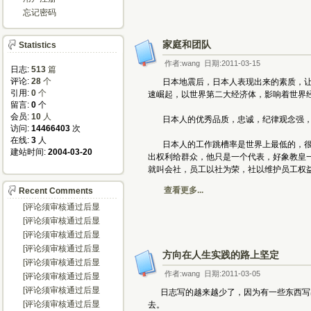
忘记密码
家庭和团队
Statistics
作者:wang 日期:2011-03-15
日志:
513
篇
评论: 
28
个
日本地震后，日本人表现出来的素质，让我
引用: 
0
个
速崛起，以世界第二大经济体，影响着世界
留言: 
0
个
会员: 
10
人
日本人的优秀品质，忠诚，纪律观念强，
访问: 
14466403
次
在线: 
3
人
日本人的工作跳槽率是世界上最低的，很多
建站时间: 
2004-03-20
出权利给群众，他只是一个代表，好象教皇
就叫会社，员工以社为荣，社以维护员工权
查看更多...
Recent Comments
[评论须审核通过后显
示...]
[评论须审核通过后显
示...]
[评论须审核通过后显
示...]
[评论须审核通过后显
方向在人生实践的路上坚定
示...]
[评论须审核通过后显
示...]
作者:wang 日期:2011-03-05
[评论须审核通过后显
示...]
[评论须审核通过后显
日志写的越来越少了，因为有一些东西写出
示...]
[评论须审核通过后显
去。