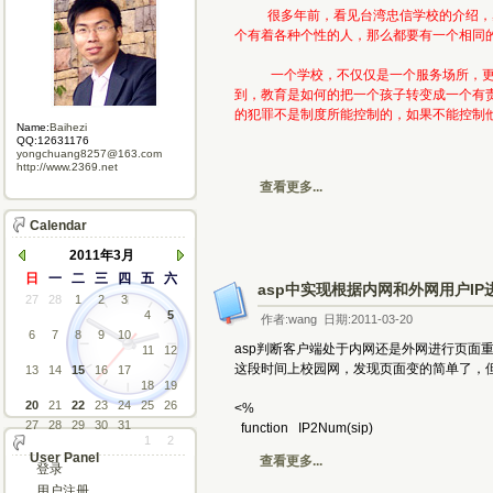
很多年前，看见台湾忠信学校的介绍，感觉
个有着各种个性的人，那么都要有一个相同
一个学校，不仅仅是一个服务场所，更是
到，教育是如何的把一个孩子转变成一个有
的犯罪不是制度所能控制的，如果不能控制
Name:
Baihezi
QQ:12631176
yongchuang8257@163.com
http://www.2369.net
查看更多...
Calendar
2011年3月
日
一
二
三
四
五
六
asp中实现根据内网和外网用户I
27
28
1
2
3
4
5
作者:wang 日期:2011-03-20
6
7
8
9
10
asp判断客户端处于内网还是外网进行页面
11
12
这段时间上校园网，发现页面变的简单了，
13
14
15
16
17
18
19
20
21
22
23
24
25
26
<%
27
28
29
30
31
function IP2Num(sip) 
1
2
User Panel
查看更多...
登录
用户注册