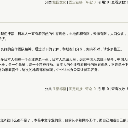
分类:
校园文化
| 
固定链接
| 
评论: 0
| 引用: 0 | 查看次数: 6
们汗颜，日本人一直有着强烈的生存观念，土地面积有限，资源有限，人口众多，
经济。
良好的合作团队精神。通过以下的了解，和朋友们分享，如有不对，请多多指正。
日本人都在一个企业终老一生，日本人忠诚天皇，远比中国人忠诚于皇帝，中国人
一样，是一个象征，是一个精神领袖。日本人的企业有着很强的家庭观念，不管是松
益为家庭责任，这次的地震都有体现，企业让出办公室让员工容身。
分类:
生活感悟
| 
固定链接
| 
评论: 0
| 引用: 0 | 查看次数: 6
来就什么都不是了，本是中文专业的我，目前从事着网络工作，而自己知道自己的