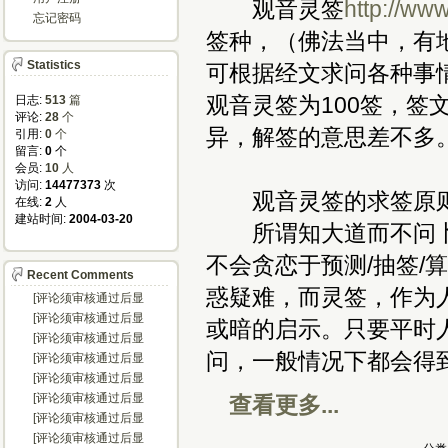
观音灵签
http://ww
忘记密码
签种，（佛法当中，有
Statistics
可根据经文求问各种事
观音灵签为100签，
日志:
513
篇
评论: 
28
个
异，解签的意思差不多
引用: 
0
个
留言: 
0
个
会员: 
10
人
访问: 
14477373
次
观音灵签的求签原
在线: 
2
人
建站时间: 
2004-03-20
所谓知大道而不问卜
不会贪恋于预测/抽签/
Recent Comments
惑疑难，而灵签，作为
[评论须审核通过后显
示...]
[评论须审核通过后显
或暗的启示。只要平时
示...]
[评论须审核通过后显
示...]
问，一般情况下都会得
[评论须审核通过后显
示...]
[评论须审核通过后显
示...]
[评论须审核通过后显
查看更多...
示...]
[评论须审核通过后显
示...]
[评论须审核通过后显