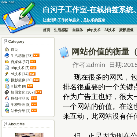
白河子工作室-在线抽签系统
让生活和工作简单起来，是快乐的源泉！
首页
生活感悟
自媒体
php技术
AI技术
摄影摄像
Category
网站价值的衡量
首页
生活感悟 [73]
自媒体 [67]
作者:admin 日期:2015
php技术 [7]
AI技术 [14]
现在很多的网民，包括
摄影摄像 [30]
排名很重要的一个关键
IT技术 [0]
校园文化 [307]
作为广告主也好，很大
原创作品 [6]
学校管理 [8]
一个网站的价值。在这
站长介绍 [1]
来互动，此网站没有任
About Me
但，正是因为现在公认