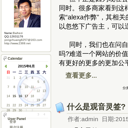
同时。很多商家看到这
索“alexa作弊”，其
以忽悠下广告主，可以
Name:
Baihezi
QQ:12631176
yongchuang8257@163.com
同时，我们也在问自己
http://www.2369.net
吗?难道一个网站的价
Calendar
有更好的更多的更加公
2015年6月
日
一
二
三
四
五
六
查看更多...
31
1
2
3
4
5
6
7
8
9
10
11
分类
12
13
14
15
16
17
18
19
20
什么是观音灵签?
21
22
23
24
25
26
27
28
29
30
1
2
3
4
作者:admin 日期:2015
User Panel
登录
用户注册