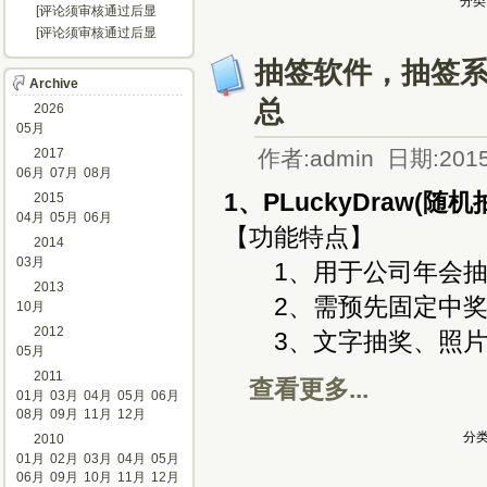
分类
示...]
[评论须审核通过后显
示...]
[评论须审核通过后显
示...]
抽签软件，抽签
Archive
总
2026
05月
2017
作者:admin 日期:2015
06月
07月
08月
1、PLuckyDraw(随机
2015
04月
05月
06月
【功能特点】
2014
03月
1、用于公司年会抽
2013
2、需预先固定中奖数
10月
2012
3、文字抽奖、照片抽
05月
2011
查看更多...
01月
03月
04月
05月
06月
08月
09月
11月
12月
分类
2010
01月
02月
03月
04月
05月
06月
09月
10月
11月
12月