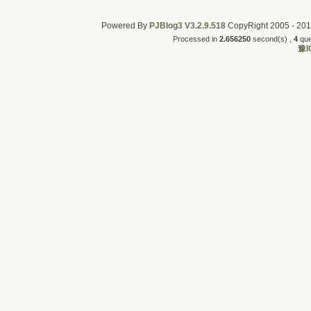
Powered By
PJBlog3
V3.2.9.518
CopyRight 2005 - 2011
Processed in
2.656250
second(s) , 
4
quer
豫I