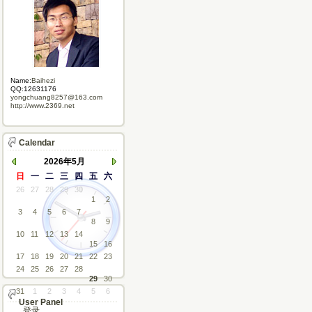
Name:
Baihezi
QQ:12631176
yongchuang8257@163.com
http://www.2369.net
Calendar
2026年5月
日
一
二
三
四
五
六
26
27
28
29
30
1
2
3
4
5
6
7
8
9
10
11
12
13
14
15
16
17
18
19
20
21
22
23
24
25
26
27
28
29
30
31
1
2
3
4
5
6
User Panel
登录