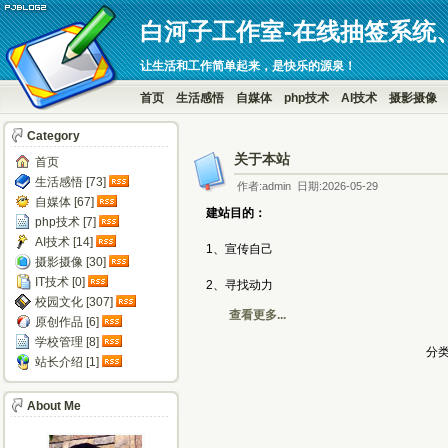
白河子工作室-在线抽签系统
让生活和工作简单起来，是快乐的源泉！
首页
生活感悟
自媒体
php技术
AI技术
摄影摄像
Category
关于本站
首页
生活感悟 [73]
作者:admin 日期:2026-05-29
自媒体 [67]
建站目的：
php技术 [7]
AI技术 [14]
1、宣传自己
摄影摄像 [30]
IT技术 [0]
2、寻找动力
校园文化 [307]
查看更多...
原创作品 [6]
学校管理 [8]
分类
站长介绍 [1]
About Me