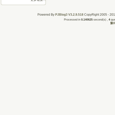
Powered By
PJBlog3
V3.2.9.518
CopyRight 2005 - 2011
Processed in
0.140625
second(s) , 
4
quer
豫I