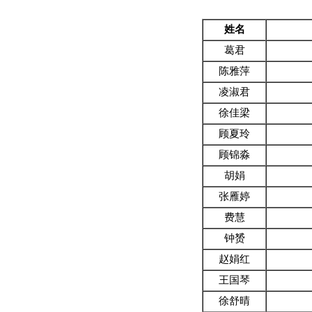
姓名
葛君
陈雅萍
凌淑君
徐佳梁
顾夏玲
顾锦淼
胡娟
张雁婷
费慧
钟赟
赵娟红
王国琴
徐舒晴