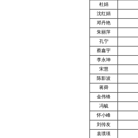
杜娟
沈红娟
邓丹艳
朱丽萍
孔宁
蔡鑫宇
李永坤
宋慧
陈影波
蒋舜
金伟锋
冯毓
怀小峰
刘传友
袁璞瑛