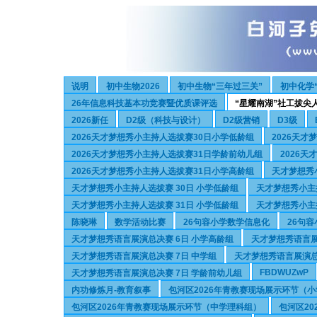
说明
初中生物2026
初中生物“三年过三关”
初中化学
26年信息科技基本功竞赛暨优质课评选
“星耀南湖”社工拔尖
2026新任
D2级（科技与设计）
D2级营销
D3级
2026天才梦想秀小主持人选拔赛30日小学低龄组
2026天
2026天才梦想秀小主持人选拔赛31日学龄前幼儿组
2026
2026天才梦想秀小主持人选拔赛31日小学高龄组
天才梦想秀
天才梦想秀小主持人选拔赛 30日 小学低龄组
天才梦想秀小主持
天才梦想秀小主持人选拔赛 31日 小学低龄组
天才梦想秀小主持
陈晓琳
数学活动比赛
26句容小学数学信息化
26句
天才梦想秀语言展演总决赛 6日 小学高龄组
天才梦想秀语言展
天才梦想秀语言展演总决赛 7日 中学组
天才梦想秀语言展演总
FBDWUZwP
天才梦想秀语言展演总决赛 7日 学龄前幼儿组
内功修炼月-教育叙事
包河区2026年青教赛现场展示环节（
包河区2026年青教赛现场展示环节（中学理科组）
包河区2