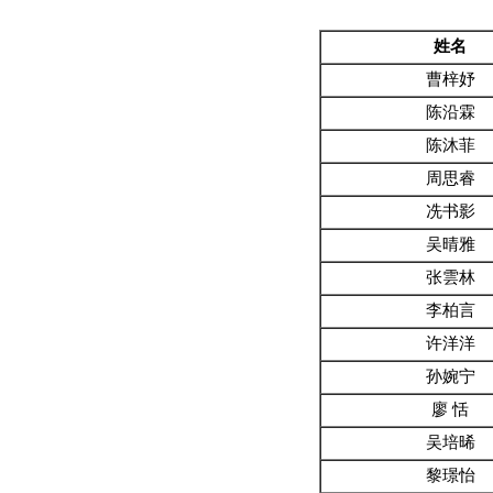
姓名
曹梓妤
陈沿霖
陈沐菲
周思睿
冼书影
吴晴雅
张雲林
李柏言
许洋洋
孙婉宁
廖 恬
吴培晞
黎璟怡