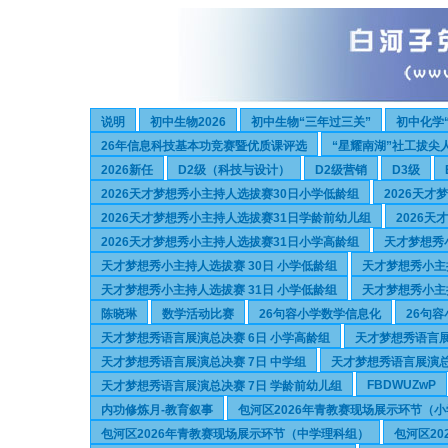
说明
初中生物2026
初中生物“三年过三关”
初中化学
26年信息科技基本功竞赛暨优质课评选
“星耀南湖”社工拔尖
2026新任
D2级（科技与设计）
D2级营销
D3级
2026天才梦想秀小主持人选拔赛30日小学低龄组
2026天
2026天才梦想秀小主持人选拔赛31日学龄前幼儿组
2026
2026天才梦想秀小主持人选拔赛31日小学高龄组
天才梦想秀
天才梦想秀小主持人选拔赛 30日 小学低龄组
天才梦想秀小主持
天才梦想秀小主持人选拔赛 31日 小学低龄组
天才梦想秀小主持
陈晓琳
数学活动比赛
26句容小学数学信息化
26句
天才梦想秀语言展演总决赛 6日 小学高龄组
天才梦想秀语言展
天才梦想秀语言展演总决赛 7日 中学组
天才梦想秀语言展演总
FBDWUZwP
天才梦想秀语言展演总决赛 7日 学龄前幼儿组
内功修炼月-教育叙事
包河区2026年青教赛现场展示环节（
包河区2026年青教赛现场展示环节（中学理科组）
包河区2