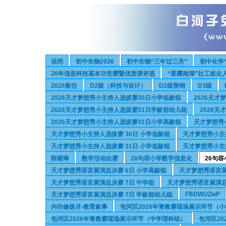
说明
初中生物2026
初中生物“三年过三关”
初中化学
26年信息科技基本功竞赛暨优质课评选
“星耀南湖”社工拔尖
2026新任
D2级（科技与设计）
D2级营销
D3级
2026天才梦想秀小主持人选拔赛30日小学低龄组
2026天
2026天才梦想秀小主持人选拔赛31日学龄前幼儿组
2026
2026天才梦想秀小主持人选拔赛31日小学高龄组
天才梦想秀
天才梦想秀小主持人选拔赛 30日 小学低龄组
天才梦想秀小主持
天才梦想秀小主持人选拔赛 31日 小学低龄组
天才梦想秀小主持
陈晓琳
数学活动比赛
26句容小学数学信息化
26句
天才梦想秀语言展演总决赛 6日 小学高龄组
天才梦想秀语言展
天才梦想秀语言展演总决赛 7日 中学组
天才梦想秀语言展演总
FBDWUZwP
天才梦想秀语言展演总决赛 7日 学龄前幼儿组
内功修炼月-教育叙事
包河区2026年青教赛现场展示环节（
包河区2026年青教赛现场展示环节（中学理科组）
包河区2