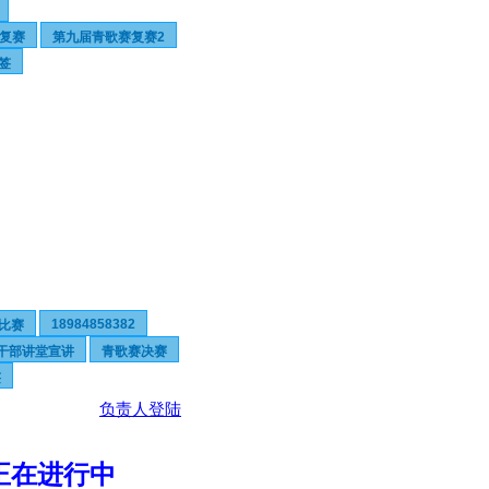
复赛
第九届青歌赛复赛2
签
18984858382
比赛
干部讲堂宣讲
青歌赛决赛
签
负责人登陆
正在进行中