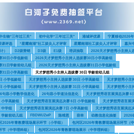
中生物“三年过三关”
初中化学“三年过三关”
港城评优课
宁夏移动2026
质课评选
“星耀南湖”社工拔尖人才评审
星耀南湖社工拔尖人才评审
嘉兴
设计）
D2级营销
D3级
E1级
培训抽取
2026天才梦想秀小主持人
赛30日小学低龄组
2026天才梦想秀小主持人选拔赛30日小学高龄组
赛31日学龄前幼儿组
2026天才梦想秀小主持人选拔赛31日小学低龄组
赛31日小学高龄组
天才梦想秀小主持人选拔赛 30日 学龄前幼儿组
日 小学低龄组
天才梦想秀小主持人选拔赛 30日 小学高龄组
天才梦想秀小主持
日 小学低龄组
天才梦想秀小主持人选拔赛 31日 小学高龄组
天才梦想秀小主持
26句容小学数学信息化
26句容小学道法信息化
天才梦想秀语言展演总决赛 6
 小学高龄组
天才梦想秀语言展演总决赛 6日 小学低龄组
天才梦想秀语言展演
 中学组
天才梦想秀语言展演总决赛 7日 小学高龄组
天才梦想秀语言展演总决
FBDWUZwP
 学龄前幼儿组
陈维恩
容幸
幼教信息化抽签
202
区2026年青教赛现场展示环节（小学组）
包河区2026年青教赛现场展示环节（
示环节（中学理科组）
包河区2026年青教赛现场展示（中学理科组）