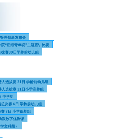
年管理创新发布会
中院“正绩青年说”主题宣讲比赛
选拔赛30日学龄前幼儿组
人选拔赛 31日 学龄前幼儿组
人选拔赛 31日小学高龄组
日 中学组
总决赛 6日 学龄前幼儿组
赛 7日 小学低龄组
6幼教数字优质课
中学文科组）