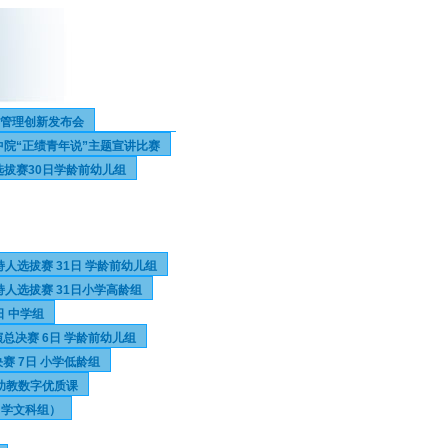
年管理创新发布会
中院“正绩青年说”主题宣讲比赛
选拔赛30日学龄前幼儿组
人选拔赛 31日 学龄前幼儿组
人选拔赛 31日小学高龄组
日 中学组
总决赛 6日 学龄前幼儿组
赛 7日 小学低龄组
6幼教数字优质课
中学文科组）