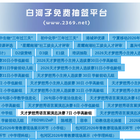
中生物“三年过三关”
初中化学“三年过三关”
港城评优课
宁夏移动2026
质课评选
“星耀南湖”社工拔尖人才评审
星耀南湖社工拔尖人才评审
嘉兴
设计）
D2级营销
D3级
E1级
培训抽取
2026天才梦想秀小主持人
赛30日小学低龄组
2026天才梦想秀小主持人选拔赛30日小学高龄组
赛31日学龄前幼儿组
2026天才梦想秀小主持人选拔赛31日小学低龄组
赛31日小学高龄组
天才梦想秀小主持人选拔赛 30日 学龄前幼儿组
日 小学低龄组
天才梦想秀小主持人选拔赛 30日 小学高龄组
天才梦想秀小主持
日 小学低龄组
天才梦想秀小主持人选拔赛 31日 小学高龄组
天才梦想秀小主持
26句容小学数学信息化
26句容小学道法信息化
天才梦想秀语言展演总决赛 6
 小学高龄组
天才梦想秀语言展演总决赛 6日 小学低龄组
天才梦想秀语言展演
 中学组
天才梦想秀语言展演总决赛 7日 小学高龄组
天才梦想秀语言展演总决
FBDWUZwP
 学龄前幼儿组
陈维恩
容幸
幼教信息化抽签
202
区2026年青教赛现场展示环节（小学组）
包河区2026年青教赛现场展示环节（
示环节（中学理科组）
包河区2026年青教赛现场展示（中学理科组）