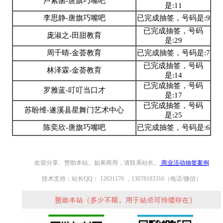
卢紫菡-唐旗巧嘴吧
是:11
李思静-唐旗巧嘴吧
已完成抽签，号码是:9
已完成抽签，号码
庞淑之-田甜教育
是:29
周千晴-金荟教育
已完成抽签，号码是:7
已完成抽签，号码
林泽霖-金荟教育
是:14
已完成抽签，号码
罗雅蓝-叮叮当口才
是:17
已完成抽签，号码
苏盼维-遂溪县星舞门艺术中心
是:25
陈奕欣-唐旗巧嘴吧
已完成抽签，号码是:6
欢迎分享、赞助本站。如果商用，请联系站长。
商业活动抽签案例
技术支持：站长QQ： 12631176 ，13078183316（电话/微信）