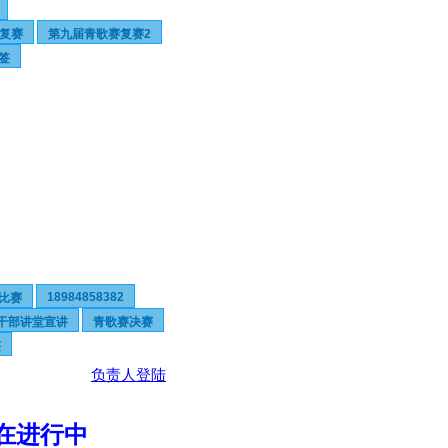
复赛
第九届青歌赛复赛2
签
18984858382
比赛
干部讲堂宣讲
青歌赛决赛
签
负责人登陆
在进行中