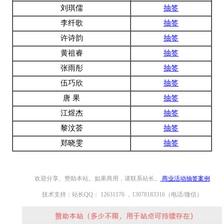
刘琪儒
抽签
李纤歌
抽签
许诗韵
抽签
黄祖睿
抽签
张雨彤
抽签
伍巧欣
抽签
唐 果
抽签
江煜杰
抽签
黎汶荟
抽签
郑晓雯
抽签
欢迎分享、赞助本站。如果商用，请联系站长。
商业活动抽签案例
技术支持：站长QQ： 12631176 ，13078183316（电话/微信）