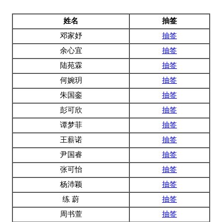
姓名
抽签
邓家妤
抽签
余心宜
抽签
陆苑霖
抽签
何婉玥
抽签
朱国銮
抽签
彭可欣
抽签
谭梦菲
抽签
王薪诺
抽签
尹国睿
抽签
张可怡
抽签
杨沛颖
抽签
练 蔚
抽签
周书萱
抽签