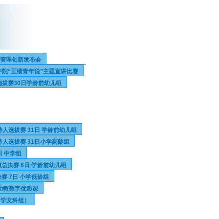
年管理创新发布会
中院“正绩青年说”主题宣讲比赛
选拔赛30日学龄前幼儿组
人选拔赛 31日 学龄前幼儿组
人选拔赛 31日小学高龄组
日 中学组
总决赛 6日 学龄前幼儿组
赛 7日 小学低龄组
6幼教数字优质课
中学文科组）