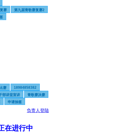
复赛
第九届青歌赛复赛2
签
18984858382
比赛
干部讲堂宣讲
青歌赛决赛
签
申请抽签
负责人登陆
签正在进行中