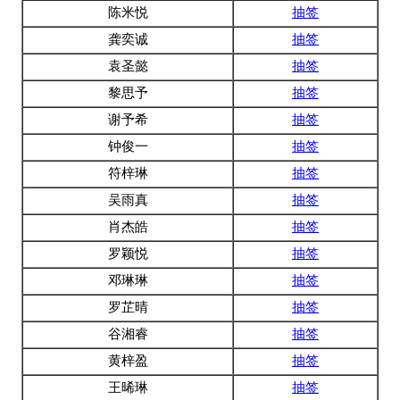
陈米悦
抽签
龚奕诚
抽签
袁圣懿
抽签
黎思予
抽签
谢予希
抽签
钟俊一
抽签
符梓琳
抽签
吴雨真
抽签
肖杰皓
抽签
罗颖悦
抽签
邓琳琳
抽签
罗芷晴
抽签
谷湘睿
抽签
黄梓盈
抽签
王晞琳
抽签