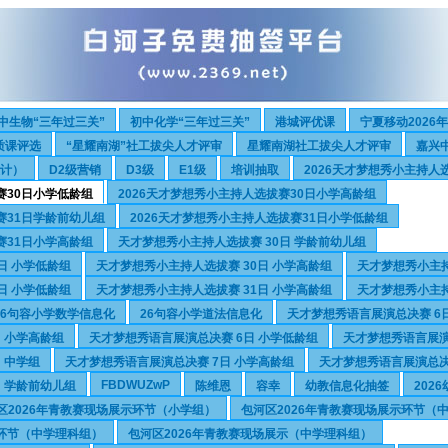
中生物“三年过三关”
初中化学“三年过三关”
港城评优课
宁夏移动2026
质课评选
“星耀南湖”社工拔尖人才评审
星耀南湖社工拔尖人才评审
嘉兴
设计）
D2级营销
D3级
E1级
培训抽取
2026天才梦想秀小主持人
赛30日小学低龄组
2026天才梦想秀小主持人选拔赛30日小学高龄组
赛31日学龄前幼儿组
2026天才梦想秀小主持人选拔赛31日小学低龄组
赛31日小学高龄组
天才梦想秀小主持人选拔赛 30日 学龄前幼儿组
日 小学低龄组
天才梦想秀小主持人选拔赛 30日 小学高龄组
天才梦想秀小主持
日 小学低龄组
天才梦想秀小主持人选拔赛 31日 小学高龄组
天才梦想秀小主持
26句容小学数学信息化
26句容小学道法信息化
天才梦想秀语言展演总决赛 6
 小学高龄组
天才梦想秀语言展演总决赛 6日 小学低龄组
天才梦想秀语言展演
 中学组
天才梦想秀语言展演总决赛 7日 小学高龄组
天才梦想秀语言展演总决
FBDWUZwP
 学龄前幼儿组
陈维恩
容幸
幼教信息化抽签
202
区2026年青教赛现场展示环节（小学组）
包河区2026年青教赛现场展示环节（
示环节（中学理科组）
包河区2026年青教赛现场展示（中学理科组）