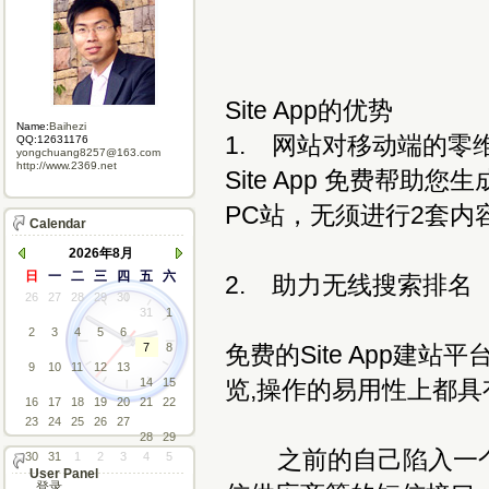
Site App的优势
Name:
Baihezi
1. 网站对移动端的零
QQ:12631176
yongchuang8257@163.com
http://www.2369.net
Site App 免费帮助
PC站，无须进行2套
Calendar
2026年8月
日
一
二
三
四
五
六
2. 助力无线搜索排名
26
27
28
29
30
31
1
2
3
4
5
6
7
8
免费的Site App建
9
10
11
12
13
14
15
览,操作的易用性上都
16
17
18
19
20
21
22
23
24
25
26
27
28
29
之前的自己陷入一个
30
31
1
2
3
4
5
User Panel
登录