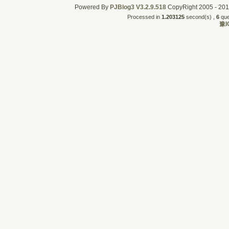
Powered By
PJBlog3
V3.2.9.518
CopyRight 2005 - 2011
Processed in
1.203125
second(s) , 
6
quer
豫I