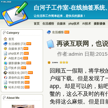
白河子工作室-在线抽签系统
让生活和工作简单起来，是快乐的源泉！
首页
生活感悟
自媒体
php技术
AI技术
摄影摄像
生活感悟
Category
首页
再谈互联网，也说
生活感悟 [73]
自媒体 [67]
作者:admin 日期:2015-
php技术 [7]
AI技术 [14]
摄影摄像 [30]
IT技术 [0]
回顾五一假期，将学校的
校园文化 [307]
户端下载。但是发现了一
原创作品 [6]
学校管理 [8]
app。却是可以的，贴
站长介绍 [1]
鳖的，这么不及时的有什
About Me
免得这么麻烦。但是目