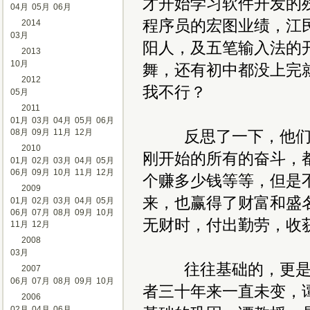
才开始学习软件开发的
04月
05月
06月
程序员的宏图业绩，江民
2014
03月
阳人，及五笔输入法的
2013
10月
舞，还有初中都没上完
2012
我不行？
05月
2011
01月
03月
04月
05月
06月
08月
09月
11月
12月
反思了一下，他们贵
2010
刚开始的所有的奋斗，
01月
02月
03月
04月
05月
06月
09月
10月
11月
12月
个赚多少钱等等，但是
2009
来，也赢得了财富和盛
01月
02月
03月
04月
05月
06月
07月
08月
09月
10月
无财时，付出勤劳，收
11月
12月
2008
03月
往往基础的，更是最
2007
06月
07月
08月
09月
10月
者三十年来一直未变，
2006
02月
04月
06月