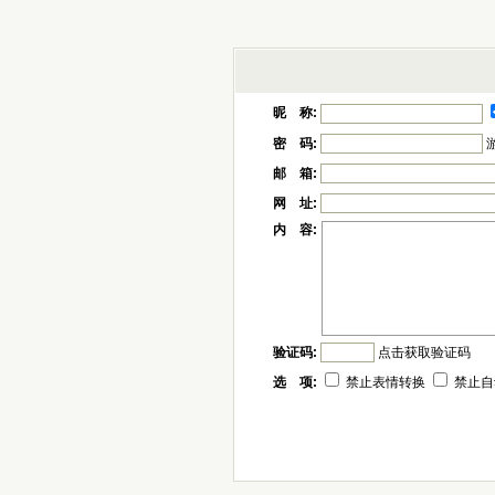
昵 称:
密 码:
邮 箱:
网 址:
内 容:
验证码:
点击获取验证码
选 项:
禁止表情转换
禁止自