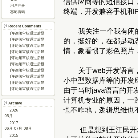
信供应商等的短信接口
用户注册
终端，开发兼容手机和
忘记密码
Recent Comments
我关注一个我有闲的
[评论须审核通过后显
示...]
的，挺好的，在都是动
[评论须审核通过后显
示...]
[评论须审核通过后显
情，象看惯了彩色照片
示...]
[评论须审核通过后显
示...]
[评论须审核通过后显
示...]
[评论须审核通过后显
关于web开发语言，我仅熟悉
示...]
[评论须审核通过后显
示...]
[评论须审核通过后显
小中型数据库等的开发应
示...]
[评论须审核通过后显
示...]
由于当时java语言的
[评论须审核通过后显
示...]
计算机专业的原因，一
Archive
也不咋地，逻辑思维也
2026
05月
2017
但是想到王江民开发的
06月
07月
08月
2015