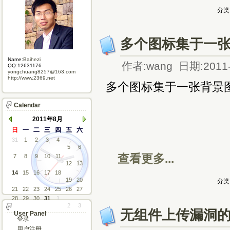
分类
多个图标集于一
Name:
Baihezi
作者:wang 日期:2011-
QQ:12631176
yongchuang8257@163.com
http://www.2369.net
多个图标集于一张背景
Calendar
2011年8月
日
一
二
三
四
五
六
31
1
2
3
4
5
6
查看更多...
7
8
9
10
11
12
13
14
15
16
17
18
19
20
分类
21
22
23
24
25
26
27
28
29
30
31
1
2
3
无组件上传漏洞
User Panel
登录
用户注册