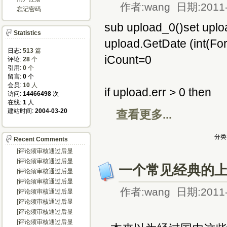
作者:wang 日期:2011-
忘记密码
sub upload_0()set u
Statistics
upload.GetDate (int
日志:
513
篇
iCount=0
评论: 
28
个
引用: 
0
个
留言: 
0
个
会员: 
10
人
if upload.err > 0 then
访问: 
14466498
次
在线: 
1
人
建站时间: 
2004-03-20
查看更多...
分类
Recent Comments
[评论须审核通过后显
示...]
[评论须审核通过后显
一个常见经典的
示...]
[评论须审核通过后显
示...]
[评论须审核通过后显
示...]
作者:wang 日期:2011-
[评论须审核通过后显
示...]
[评论须审核通过后显
示...]
[评论须审核通过后显
示...]
[评论须审核通过后显