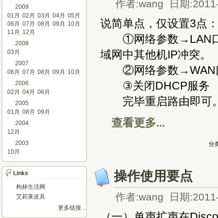
作者:wang 日期:2011-
2009
01月
02月
03月
04月
05月
说简单点，仅设置3点
06月
07月
08月
09月
10月
11月
12月
①网络参数→LAN口
2008
域网中其他机IP冲突。
03月
2007
②网络参数→WAN口
06月
07月
08月
09月
10月
③关闭DHCP服务
2006
02月
04月
06月
完毕重启路由即可。
2005
01月
08月
09月
查看更多...
2004
12月
2003
分类
10月
操作使用要点
Links
构林生活网
作者:wang 日期:2011-
艾莉莱皮具
更多链接…
（一）单声扩声在Dis