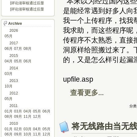
本来以为经过国内这些
示...]
[评论须审核通过后显
示...]
是能经常遇到好多人向我
[评论须审核通过后显
示...]
我一个上传程序，找我
Archive
我求助，而这些程序呢
2026
05月
传程序不太熟悉，直接
2017
洞原样给照搬过来了。
06月
07月
08月
2015
的，又是怎么样引起漏
04月
05月
06月
2014
03月
upfile.asp
2013
10月
查看更多...
2012
05月
2011
分类
01月
03月
04月
05月
06月
08月
09月
11月
12月
2010
将无线路由当无
01月
02月
03月
04月
05月
06月
09月
10月
11月
12月