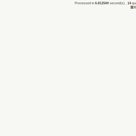
Processed in
6.812500
second(s) , 
14
que
豫I