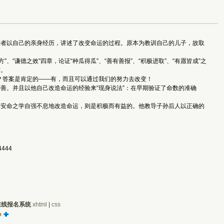
者以自己的亲身经历，讲述了改变命运的过程。原本为教训自己的儿子，故取
谦德之效”四章，论证“种瓜得瓜”、“善有善报”、“积极进取”、“有愿皆成”之
作。
？答案是肯定的——有，而且可以通过我们的努力去改变！
。并且以他自己改造命运的经验来“现身说法”：在早期验证了命数的准确
安命之学自强不息地改造命运，则是积极而有益的。他教导子孙后人以正确的
444 
在线报名系统
xhtml
| 
css
m