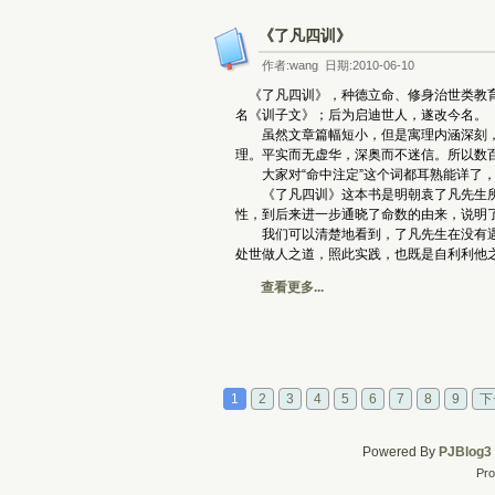
《了凡四训》
作者:wang 日期:2010-06-10
《了凡四训》，种德立命、修身治世类教育
名《训子文》；后为启迪世人，遂改今名。
虽然文章篇幅短小，但是寓理内涵深刻，兼融儒
理。平实而无虚华，深奥而不迷信。所以数
大家对“命中注定”这个词都耳熟能详了，
《了凡四训》这本书是明朝袁了凡先生所作
性，到后来进一步通晓了命数的由来，说明
我们可以清楚地看到，了凡先生在没有遇到
处世做人之道，照此实践，也既是自利利他
查看更多...
1
2
3
4
5
6
7
8
9
下
Powered By
PJBlog3
Pro