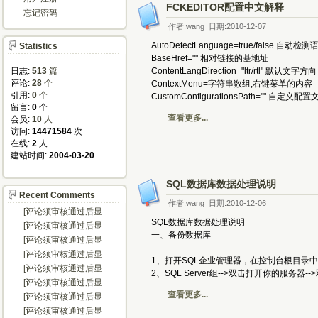
FCKEDITOR配置中文解释
忘记密码
作者:wang 日期:2010-12-07
AutoDetectLanguage=true/false 自动检测
Statistics
BaseHref="" 相对链接的基地址
日志:
513
篇
ContentLangDirection="ltr/rtl" 默认
评论: 
28
个
ContextMenu=字符串数组,右键菜单的
引用: 
0
个
CustomConfigurationsPath=""
留言: 
0
个
查看更多...
会员: 
10
人
访问: 
14471584
次
在线: 
2
人
建站时间: 
2004-03-20
SQL数据库数据处理说明
Recent Comments
作者:wang 日期:2010-12-06
[评论须审核通过后显
SQL数据库数据处理说明
示...]
[评论须审核通过后显
一、备份数据库
示...]
[评论须审核通过后显
示...]
[评论须审核通过后显
1、打开SQL企业管理器，在控制台根目录中依次点开M
示...]
[评论须审核通过后显
2、SQL Server组-->双击打开你的服务器
示...]
[评论须审核通过后显
示...]
查看更多...
[评论须审核通过后显
示...]
[评论须审核通过后显