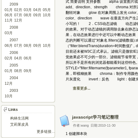
式 简要说明 支持参数 alpha 设置图片或文字的不透明
2009
add、direction、strength chro
01月
02月
03月
04月
05月
翻转对象 glow 在对象周围上发光 color
06月
07月
08月
09月
10月
color、direction wave 在垂直方
11月
12月
小写的！ 2．CSS动态滤镜 动态滤镜可
2008
的效果。对于动态滤镜的调用除去象在静态滤
03月
果，在动态效果进行中还可以中断动态效果（Stop）
2007
态的判断可以通过“对象名.filters(滤镜
06月
07月
08月
09月
10月
（“filter:blendTrans(duration=
目前还未被W3C正式承认。滤镜只是微软I
2006
觉效果必不可少的一部分。滤镜能节省带宽
02月
04月
06月
所以并不是所有的浏览器都能看到这些特色。有
2005
STYLE="filter:filtername(fpar
01月
08月
09月
果，即模糊效果 chroma：制作专用颜色
2004
片灰度化 invert：反色 light：
12月
查看更多...
2003
10月
Links
javascript学习笔记整理
构林生活网
艾莉莱皮具
作者:wang 日期:2010-11-30
更多链接…
1 创建脚本块