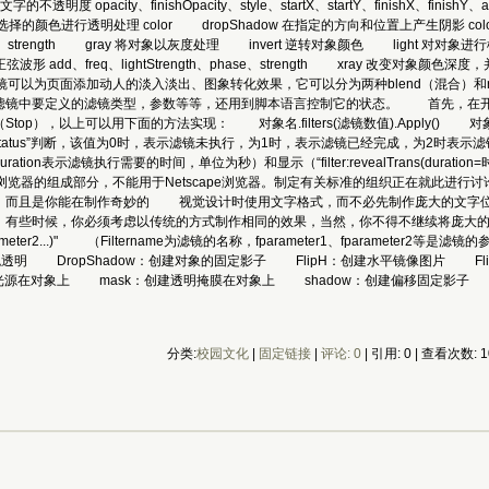
度 opacity、finishOpacity、style、startX、startY、finishX、fini
ma 对所选择的颜色进行透明处理 color dropShadow 在指定的方向和位置上产生阴影 colo
、strength gray 将对象以灰度处理 invert 逆转对象颜色 light 对对象
向产生正弦波形 add、freq、lightStrength、phase、strength xra
以为页面添加动人的淡入淡出、图象转化效果，它可以分为两种blend（混合）和re
镜中要定义的滤镜类型，参数等等，还用到脚本语言控制它的状态。 首先，在开始一
，以上可以用下面的方法实现： 对象名.filters(滤镜数值).Apply() 对象名.filte
数值).status”判断，该值为0时，表示滤镜未执行，为1时，表示滤镜已经完成，为2时
时间数值)”，duration表示滤镜执行需要的时间，单位为秒）和显示（“filter:revealTrans(
E浏览器的组成部分，不能用于Netscape浏览器。制定有关标准的组织正在就此进
，而且是你能在制作奇妙的 视觉设计时使用文字格式，而不必先制作庞大的文字位
些时候，你必须考虑以传统的方式制作相同的效果，当然，你不得不继续将庞大的GIF文
ameter1, fparameter2...)" （Filtername为滤镜的名称，fparameter1、
透明 DropShadow：创建对象的固定影子 FlipH：创建水平镜像图片 Fl
创建光源在对象上 mask：创建透明掩膜在对象上 shadow：创建偏移固定影子 
分类:
校园文化
| 
固定链接
| 
评论: 0
| 引用: 0 | 查看次数: 1