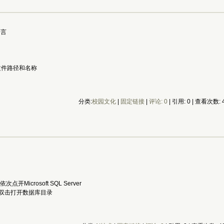
语言
文字方向
内容
 自定义配置文件路径和名称
分类:
校园文化
| 
固定链接
| 
评论: 0
| 引用: 0 | 查看次数: 4
icrosoft SQL Server
-->双击打开数据库目录