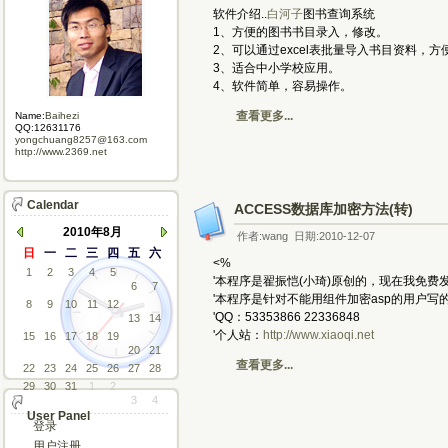
软件介绍..
白河子
图书查询系统
1、方便的图书书目录入，修改。
2、可以通过excel表批量导入书目资料，
3、适合中小学校应用。
4、软件简单，容易操作。
查看更多...
Name:
Baihezi
QQ:12631176
yongchuang8257@163.com
http://www.2369.net
Calendar
ACCESS数据库加密方法(转)
2010年8月
作者:wang 日期:2010-12-07
日
一
二
三
四
五
六
<%
1
2
3
4
5
'本程序是翟振恺(小琦)原创的，现在我免
6
7
'本程序是针对不能用组件加密asp的用户写
8
9
10
11
12
'QQ：53353866 22336848
13
14
'个人站：
http://www.xiaoqi.net
15
16
17
18
19
20
21
查看更多...
22
23
24
25
26
27
28
29
30
31
1
2
3
4
User Panel
登录
用户注册