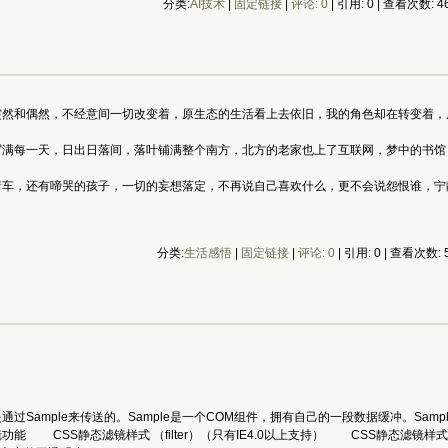
分类:
AI技术
| 
固定链接
| 
评论: 0
| 引用: 0 | 查看次数: 46
和偶然，不经意间一切改变着，原生态的生活看上去依旧，我的角色却在转变着，
每一天，日出日落间，落叶铺满整个南方，北方的老家也上了互联网，梦中的书馆
，还有啼哭的孩子，一切的妄想落定，不再说自己喜欢什么，更不会说怨恨谁，宁静
分类:
生活感悟
| 
固定链接
| 
评论: 0
| 引用: 0 | 查看次数: 5
据是通过Sample来传送的。Sample是一个COM组件，拥有自己的一段数据缓冲。Samp
 CSS静态滤镜样式 （filter）（只有IE4.0以上支持） CSS静态滤镜样式的使用方法：{ filter :