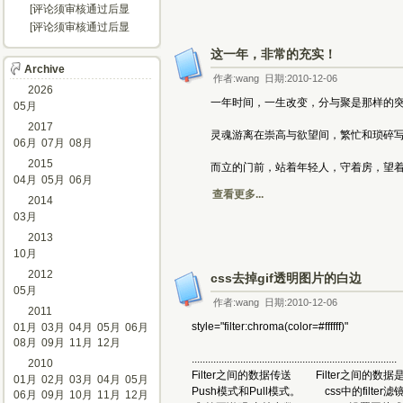
示...]
[评论须审核通过后显
示...]
[评论须审核通过后显
示...]
这一年，非常的充实！
Archive
作者:wang 日期:2010-12-06
2026
一年时间，一生改变，分与聚是那样的突然
05月
2017
灵魂游离在崇高与欲望间，繁忙和琐碎写满
06月
07月
08月
2015
而立的门前，站着年轻人，守着房，望着车
04月
05月
06月
查看更多...
2014
03月
2013
10月
2012
css去掉gif透明图片的白边
05月
作者:wang 日期:2010-12-06
2011
style="filter:chroma(color=#ffffff)"
01月
03月
04月
05月
06月
08月
09月
11月
12月
............................................................................
2010
Filter之间的数据传送 Filter之间的数
01月
02月
03月
04月
05月
Push模式和Pull模式。 css中的filter滤镜功能
06月
09月
10月
11月
12月