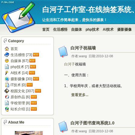
白河子工作室-在线抽签系统
让生活和工作简单起来，是快乐的源泉！
首页
生活感悟
自媒体
php技术
AI技术
摄影摄像
Category
白河子祝福墙
首页
生活感悟 [73]
作者:wang 日期:2010-12-08
自媒体 [67]
白河子
祝福墙
php技术 [7]
AI技术 [14]
一、使用方面：
摄影摄像 [30]
IT技术 [0]
1、学校周年庆，或者大型活动祝福。
校园文化 [307]
查看更多...
原创作品 [6]
学校管理 [8]
站长介绍 [1]
About Me
白河子图书查询系统1.0
作者:wang 日期:2010-12-08