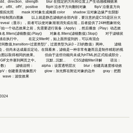
shY、add、direction、strength blur 在指定的方向和位置上产生动感模糊效果
r、offX、offY、positive flipH 沿水平方向翻转对象 flipV 沿垂直方向
进行模拟光照 mask 对对象生成掩膜 color shadow 沿对象边缘产生阴影
y 改变对象颜色深度，并绘制黑白图象 以上就是静态滤镜的全部内容，要注意的是CSS是区分大
veal（显示），前者可以使对象渐渐消失或出现，后者提供了24种图象转化
个动态效果之前，先需要进行装备（Apply），然后播放（Play）动态效
rs(滤镜数值).Play() 对象名.filters(滤镜数值).Stop() 对于滤镜状
表示滤镜在执行中。 在定义filter时，如上面所提到的，可以有混合
duration=时间数值,transition=过渡类型)”，过渡类型为从0－23的数值）两种。 滤镜
行讨论，但尚未达成最后定论。在我看来，滤镜是一种非常有趣而且是制作精彩的视
图以取得相同的效果。 但由于这些功能尚未成为HTML的正式组成部分，
件塞到网页之中。 沉默...沉默... CSS滤镜filter详解 语法：
fparameter2等是滤镜的参数） 滤镜说明： alpha：设置透明层次 blur：创建高速度移动效
ipV：创建垂直镜像图片 glow：加光辉在附近对象的边外 gray：把图
wave：波纹效果
0324 