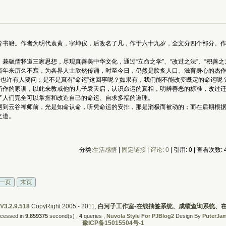
书籍。作者为明代袁黄，字坤仪，后改名了凡，作于六十九岁，全文分四个部分。作
释道三家思想，尽现真善美中华文化，通过“立命之学”、“改过之法”、“积善之方”、“
百年来历久不衰，为各界人士欣然传诵，时至今日，仍然是脍炙人口、滋育身心的杰
也许有人要问：是不是真有“命运”这回事呢？如果有，我们能不能改变既定的命运呢
的家训，以此来教戒他的儿子袁天启，认识命运的真相，明辨善恶的标准，改过迁善
了人们完全可以掌握和改造自己的命运、自求多福的道理。
云谷禅师前，光是知命认命，听凭命运的安排，那是消极而被动的；而在后期根据
之道。
分类:
生活感悟
| 
固定链接
| 
评论: 0
| 引用: 0 | 查看次数: 4
一页
末页
V3.2.9.518
CopyRight 2005 - 2011, 
白河子工作室-在线抽签系统、成绩查询系统、
cessed in
9.859375
second(s) , 
4
queries , 
Nuvola Style For PJBlog2
Design By 
PuterJa
豫ICP备15015504号-1