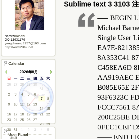
Sublime text 3 3103
—– BEGIN L
Michael Barne
Single User L
Name:
Baihezi
QQ:12631176
yongchuang8257@163.com
EA7E-82138
http://www.2369.net
8A353C41 8
Calendar
C458EA6D 8
2026年8月
AA919AEC E
日
一
二
三
四
五
六
26
27
28
29
30
B085E65E 2
31
1
2
3
4
5
6
93F6323C FD
7
8
9
10
11
12
13
FCCC7561 8
14
15
16
17
18
19
20
21
22
200C25BE D
23
24
25
26
27
28
29
0FEC1CEF D
30
31
1
2
3
4
5
User Panel
—— END LI
登录