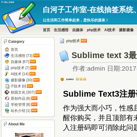
白河子工作室-在线抽签系统
让生活和工作简单起来，是快乐的源泉！
首页
生活感悟
自媒体
php技术
AI技术
摄影摄像
php技术
Category
首页
Sublime text
生活感悟 [73]
自媒体 [67]
作者:admin 日期:2017-
php技术 [7]
AI技术 [14]
摄影摄像 [30]
IT技术 [0]
Sublime Text
校园文化 [307]
原创作品 [6]
学校管理 [8]
作为强大而小巧，性感且快
站长介绍 [1]
醒你购买，并且顶部有未
About Me
入注册码即可消除此问