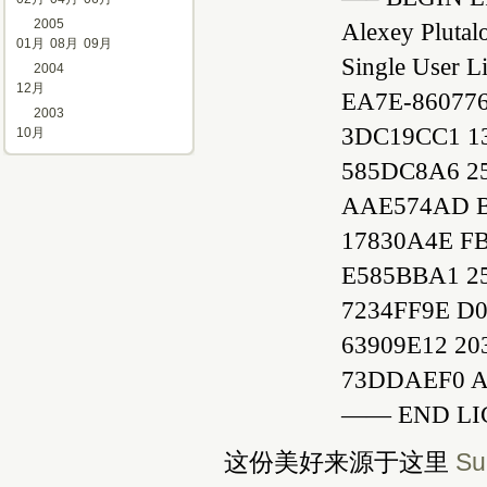
2005
Alexey Plutal
01月
08月
09月
Single User L
2004
12月
EA7E-86077
2003
3DC19CC1 1
10月
585DC8A6 2
AAE574AD B
17830A4E F
E585BBA1 2
7234FF9E D0
63909E12 20
73DDAEF0 A
—— END LI
这份美好来源于这里
Su